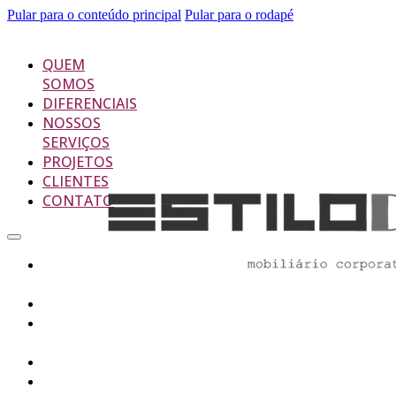
Pular para o conteúdo principal
Pular para o rodapé
QUEM
SOMOS
DIFERENCIAIS
NOSSOS
SERVIÇOS
PROJETOS
CLIENTES
CONTATO
Quem
Somos
Diferenciais
Nossos
Serviços
Projetos
Clientes